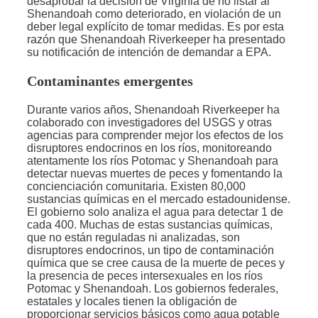
desaprobar la decisión de Virginia de no listar al
Shenandoah como deteriorado, en violación de un
deber legal explícito de tomar medidas. Es por esta
razón que Shenandoah Riverkeeper ha presentado
su notificación de intención de demandar a EPA.
Contaminantes emergentes
Durante varios años, Shenandoah Riverkeeper ha
colaborado con investigadores del USGS y otras
agencias para comprender mejor los efectos de los
disruptores endocrinos en los ríos, monitoreando
atentamente los ríos Potomac y Shenandoah para
detectar nuevas muertes de peces y fomentando la
concienciación comunitaria. Existen 80,000
sustancias químicas en el mercado estadounidense.
El gobierno solo analiza el agua para detectar 1 de
cada 400. Muchas de estas sustancias químicas,
que no están reguladas ni analizadas, son
disruptores endocrinos, un tipo de contaminación
química que se cree causa de la muerte de peces y
la presencia de peces intersexuales en los ríos
Potomac y Shenandoah. Los gobiernos federales,
estatales y locales tienen la obligación de
proporcionar servicios básicos como agua potable