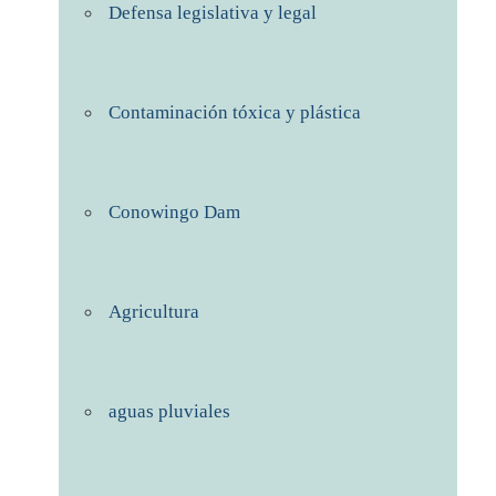
Defensa legislativa y legal
Contaminación tóxica y plástica
Conowingo Dam
Agricultura
aguas pluviales