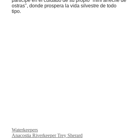
participe en el cuidado de su propio "mini arrecife de
ostras", donde prospera la vida silvestre de todo
tipo.
Categorías
Waterkeepers
Anacostia Riverkeeper Trey Sherard