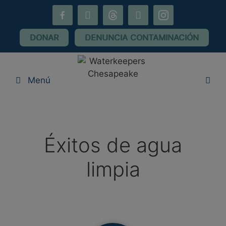
saltar
facebook-
YouTube
hilos
Flickr
Instagram
al
alt
contenido
DONAR
DENUNCIA CONTAMINACIÓN
Menú
Éxitos de agua
limpia