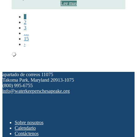
Lee mas
1
2
3
…
15
›
apartado de correos 11075
Takoma Park, Maryland 20913-1075
(800) 995-6755
info@waterkeeperschesapeake.org
Sobre nosotros
Calendario
Contáctenos