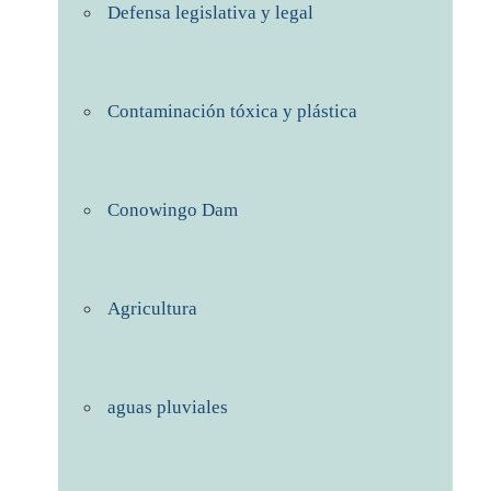
Defensa legislativa y legal
Contaminación tóxica y plástica
Conowingo Dam
Agricultura
aguas pluviales