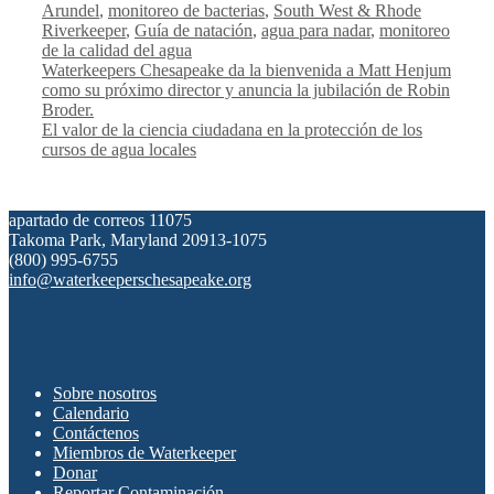
Arundel
,
monitoreo de bacterias
,
South West & Rhode
Riverkeeper
,
Guía de natación
,
agua para nadar
,
monitoreo
de la calidad del agua
Waterkeepers Chesapeake da la bienvenida a Matt Henjum
como su próximo director y anuncia la jubilación de Robin
Broder.
El valor de la ciencia ciudadana en la protección de los
cursos de agua locales
apartado de correos 11075
Takoma Park, Maryland 20913-1075
(800) 995-6755
info@waterkeeperschesapeake.org
Sobre nosotros
Calendario
Contáctenos
Miembros de Waterkeeper
Donar
Reportar Contaminación