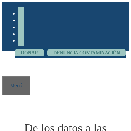
saltar
al
facebook-
contenido
alt
YouTube
hilos
Flickr
Instagram
DONAR
DENUNCIA CONTAMINACIÓN
Menú
De los datos a las