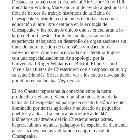
Destaca su trabajo con la Escuela al Aire Libre Echo Hill,
ubicada en Worton, Maryland, donde ayudó a gestionar su
flota de barcos de trabajo históricos de la Bahía de
Chesapeake y brindó a estudiantes de todas las edades
educación al aire libre centrada en la ecología de
Chesapeake y los recursos únicos que se encuentran a lo
largo del río Chester. También cuenta con años de
experiencia trabajando en desarrollo de organizaciones sin
fines de lucro, gestión de campañas y redacción de
subvenciones. Annie es licenciada en Literatura Inglesa
con una especialización en Antropología por la
Universidad Roger Williams en Bristol, Rhode Island.
Vive a las afueras de Chestertown con su esposo, su hijo y
su setter irlandés. Se les puede ver a los cuatro navegando
por el río en su lancha.
Viejo Ferro
.
El río Chester representa la conexión entre la tierra
productiva y el agua. Siendo un afluente salobre de la
bahía de Chesapeake, su paisaje ha estado históricamente
dominado por tierras agrícolas y salpicado de pequeños
pueblos y aldeas. La cuenca hidrográfica de 947
kilómetros cuadrados del río Chester alberga ostras,
bagres, lubinas rayadas, galápagos de espalda de diamante,
garzas azules, percas y el famoso cangrejo azul de
Chesapeake.