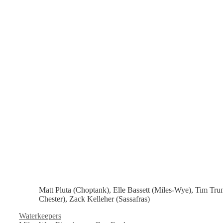
Matt Pluta (Choptank), Elle Bassett (Miles-Wye), Tim Tru
Chester), Zack Kelleher (Sassafras)
Categorías
Waterkeepers