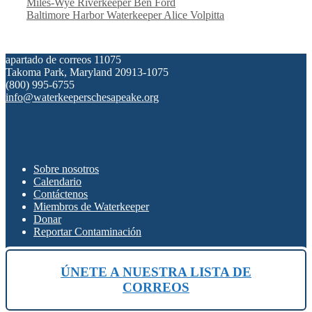
Miles-Wye Riverkeeper Ben Ford
Baltimore Harbor Waterkeeper Alice Volpitta
apartado de correos 11075
Takoma Park, Maryland 20913-1075
(800) 995-6755
info@waterkeeperschesapeake.org
Sobre nosotros
Calendario
Contáctenos
Miembros de Waterkeeper
Donar
Reportar Contaminación
ÚNETE A NUESTRA LISTA DE
CORREOS